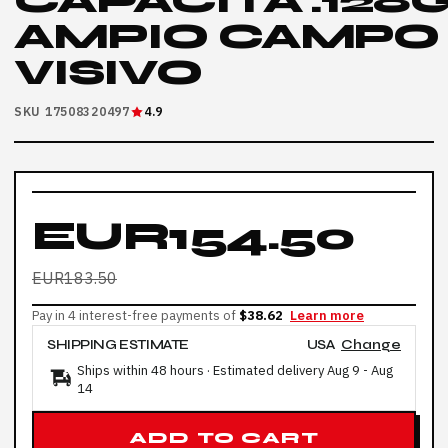
CAPACITA':128
AMPIO CAMPO
VISIVO
SKU 17508320497
4.9
EUR154.50
EUR183.50
Pay in 4 interest-free payments of
$38.62
Learn more
SHIPPING ESTIMATE
USA
Change
Ships within 48 hours · Estimated delivery
Aug 9
-
Aug
14
ADD TO CART