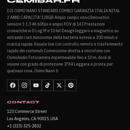
CEMIBAR.FR
DJI OSMO NANO STANDARD COMBO GARANZIA ITALIA NITAL
2 ANNI CAPACITA':128GB Ampio campo visivoInnovativo
sensore 1 1,3 4K 60fps e ampio FOV di 143 Prestazioni
cromatiche in D Log M e 10 bit Design leggero e magnetico su
entrambi i lati Autonomia della batteria estesa a 200 minuti e
ricarica rapida Visuale live con controllo remoto e trasferimento
rapido dei contenuti Connessione diretta a microfono con
OsmoAudio Fotocamera impermeabile fino a 10 m, dock di
visione con grado di protezione IPX4 Leggera e pronta per
qualsiasi cosa, Osmo Nano ti
CONTACT
123 Commerce Street
Los Angeles, CA 90015, USA
+1 (323) 325-2832