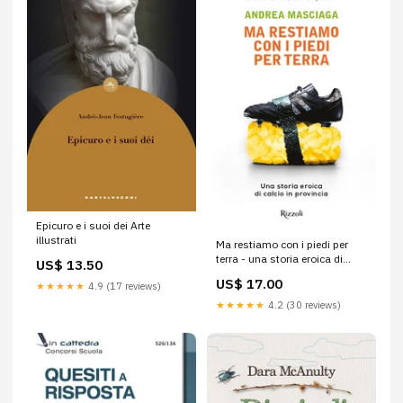
Epicuro e i suoi dei Arte
illustrati
Ma restiamo con i piedi per
terra - una storia eroica di
US$ 13.50
calcio in provincia Turismo
US$ 17.00
★★★★★
4.9 (17 reviews)
guide
★★★★★
4.2 (30 reviews)