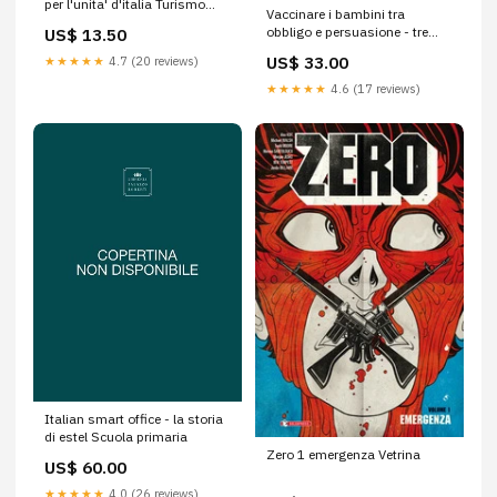
per l'unita' d'italia Turismo
Vaccinare i bambini tra
carte e atlanti
obbligo e persuasione - tre
US$ 13.50
secoli di controversie Veronica
US$ 33.00
★★★★★
4.7 (20 reviews)
Manfrotto
★★★★★
4.6 (17 reviews)
Italian smart office - la storia
di estel Scuola primaria
Zero 1 emergenza Vetrina
US$ 60.00
★★★★★
4.0 (26 reviews)